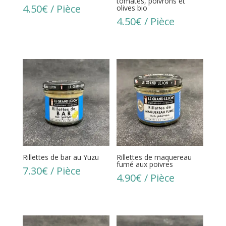
tomates, poivrons et
4.50
€
/ Pièce
olives bio
4.50
€
/ Pièce
Rillettes de bar au Yuzu
Rillettes de maquereau
fumé aux poivres
7.30
€
/ Pièce
4.90
€
/ Pièce