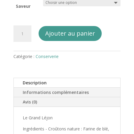
Saveur
quantité
Ajouter au panier
de
Croûtons
A
l
Catégorie :
Conserverie
t
e
r
n
Description
a
Informations complémentaires
t
i
Avis (0)
v
e
Le Grand Léjon
:
Ingrédients - Croûtons nature : Farine de blé,