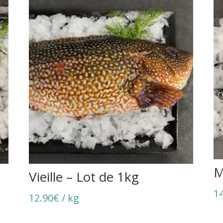
M
Vieille – Lot de 1kg
1
12.90
€
/ kg