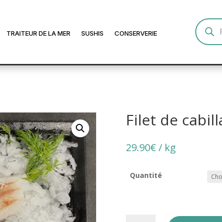
Recherc
de
TRAITEUR DE LA MER
SUSHIS
CONSERVERIE
produits
Filet de cabil
29.90
€
/ kg
Quantité
quantité