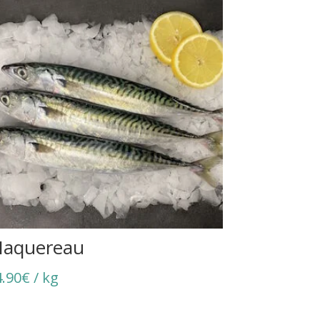
aquereau
4.90
€
/ kg