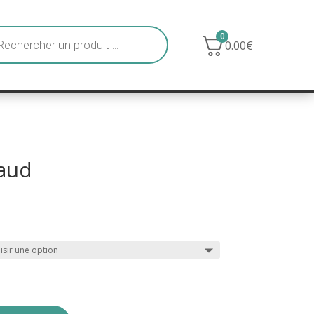
he
0
0.00
€
laud