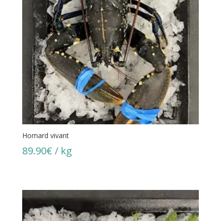
Homard vivant
89.90
€
/ kg