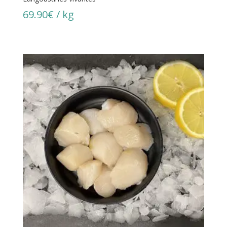
69.90
€
/ kg