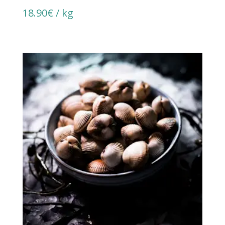
18.90
€
/ kg