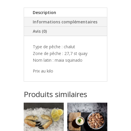
r
n
Description
a
Informations complémentaires
t
i
Avis (0)
v
e
Type de pêche : chalut
:
Zone de pêche : 27,7 st quay
Nom latin : maia squinado
Prix au kilo
Produits similaires