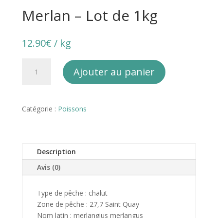
Merlan – Lot de 1kg
12.90
€
/ kg
quantité
A
Ajouter au panier
de
l
Merlan
t
-
e
Lot
Catégorie :
Poissons
r
de
n
1kg
a
t
Description
i
v
Avis (0)
e
:
Type de pêche : chalut
Zone de pêche : 27,7 Saint Quay
Nom latin : merlangius merlangus